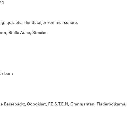
ing
g, quiz etc. Fler detaljer kommer senare.
on, Stella Adee, Streaks
för barn
he Barsebäckz, Ooooklart, F.E.S.T.E.N, Grannjäntan, Fläderpojkarna,