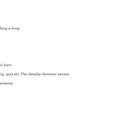
 Sing-a-long
för barn
g, quiz etc. Fler detaljer kommer senare.
airlanes