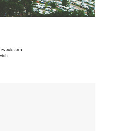
carweek.com
wish