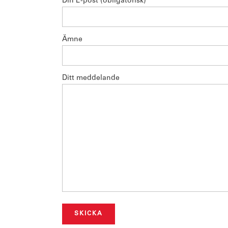
Din E-post (obligatorisk)
Ämne
Ditt meddelande