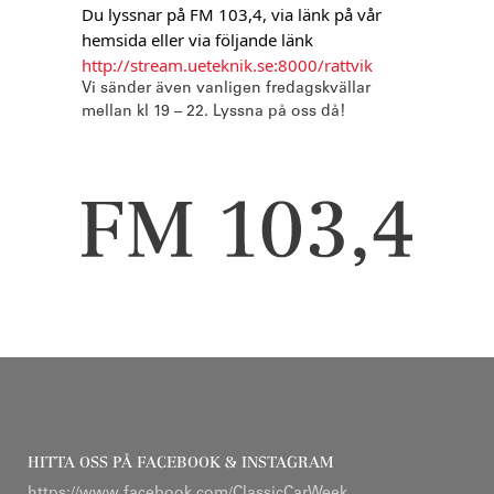
Du lyssnar på FM 103,4, via länk på vår 
hemsida eller via följande länk 
http://stream.ueteknik.se:8000/rattvik
Vi sänder även vanligen fredagskvällar
mellan kl 19 – 22. Lyssna på oss då!
HITTA OSS PÅ FACEBOOK & INSTAGRAM
https://www.facebook.com/ClassicCarWeek