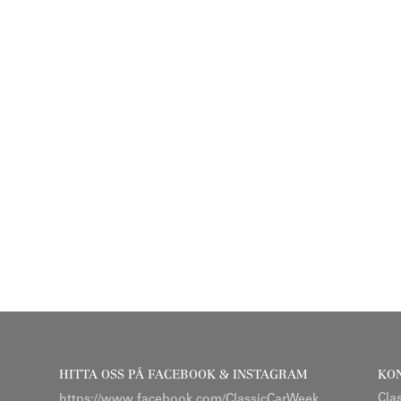
HITTA OSS PÅ FACEBOOK & INSTAGRAM
KO
Cla
https://www.facebook.com/ClassicCarWeek