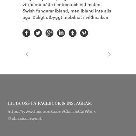
vi köerna både i entrén och vid maten.
Swish fungerar ibland, men ibland inte alls
pga. dåligt utbyggt mobilnät i vildmarken.
HITTA OSS PÅ FACEBOOK & INSTAGRAM
https://www.facebook.com/ClassicCarWeek
@classiccarweek