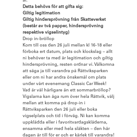
år.
Detta behövs för att gifta sig:
Giltig legitimation
Giltig hindersprövning från Skatteverket
(består av två papper, hindersprövning
respektive vigselintyg)
Drop in-bröllop
Kom till oss den 26 juli mellan kl 16-18 eller
förboka ert datum, plats och klockslag – allt
ni behöver ta med är legitimation och giltig
hindersprövning, resten ordnar vi. Välkomna
att säga ja till varandra på Rättviksparken
eller om ni har andra önskemål om plats
under vårt evenemang Classic Car Week!
Vad är väl härligare än ett sommarbröllop?
Vigslarna kan äga rum över hela Rättvik, välj
mellan att komma på drop-in i
Rättviksparken den 26 juli eller boka
vigselplats och tid i förväg. Ni kan komma
uppklädda eller i favoritvardagskläderna,
ensamma eller med hela släkten – den här
dagen är till för er och er kärlek till varandra!