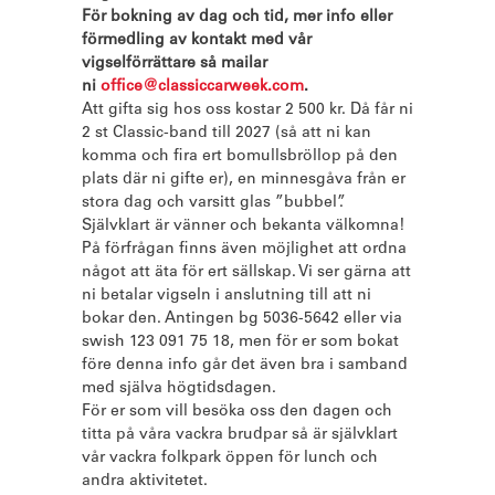
För bokning av dag och tid, mer info eller
förmedling av kontakt med vår
vigselförrättare så mailar
ni
office@classiccarweek.com
.
Att gifta sig hos oss kostar 2 500 kr. Då får ni
2 st Classic-band till 2027 (så att ni kan
komma och fira ert bomullsbröllop på den
plats där ni gifte er), en minnesgåva från er
stora dag och varsitt glas ”bubbel”.
Självklart är vänner och bekanta välkomna!
På förfrågan finns även möjlighet att ordna
något att äta för ert sällskap. Vi ser gärna att
ni betalar vigseln i anslutning till att ni
bokar den. Antingen bg 5036-5642 eller via
swish 123 091 75 18, men för er som bokat
före denna info går det även bra i samband
med själva högtidsdagen.
För er som vill besöka oss den dagen och
titta på våra vackra brudpar så är självklart
vår vackra folkpark öppen för lunch och
andra aktivitetet.