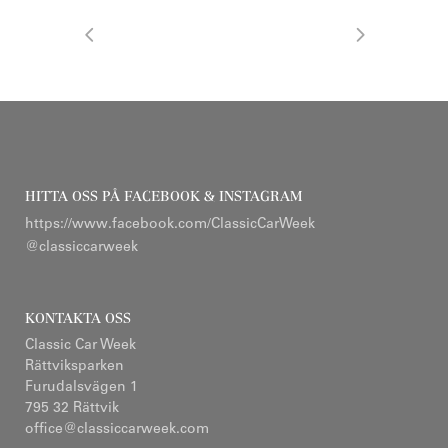
HITTA OSS PÅ FACEBOOK & INSTAGRAM
https://www.facebook.com/ClassicCarWeek
@classiccarweek
KONTAKTA OSS
Classic Car Week
Rättviksparken
Furudalsvägen 1
795 32 Rättvik
office@classiccarweek.com