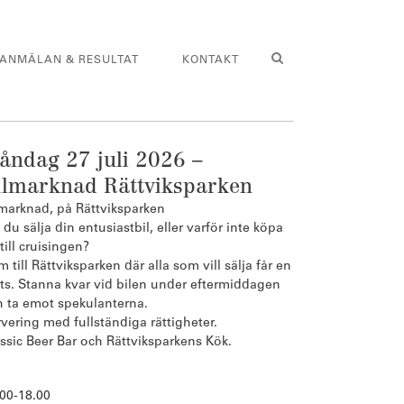
ANMÄLAN & RESULTAT
KONTAKT
åndag 27 juli 2026 –
ilmarknad Rättviksparken
lmarknad, på Rättviksparken
l du sälja din entusiastbil, eller varför inte köpa
till cruisingen?
 till Rättviksparken där alla som vill sälja får en
ts. Stanna kvar vid bilen under eftermiddagen
h ta emot spekulanterna.
vering med fullständiga rättigheter.
ssic Beer Bar och Rättviksparkens Kök.
.00-18.00