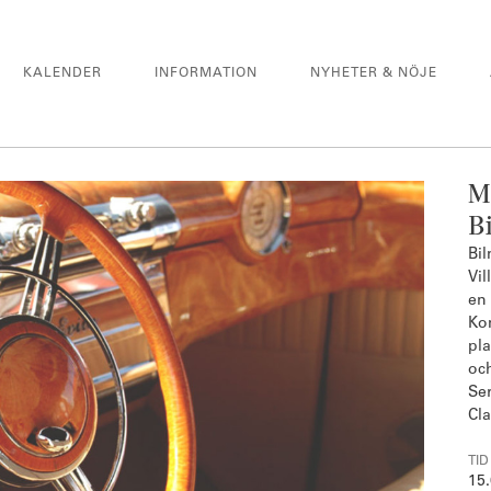
KALENDER
INFORMATION
NYHETER & NÖJE
M
B
Bi
Vil
en 
Kom
pla
oc
Ser
Cla
TID
15