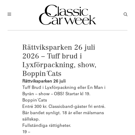
Rättviksparken 26 juli
2026 – Tuff brud i
Lyxförpackning, show,
Boppin´Cats
Rättviksparken 26 juli
Tuff Brud i Lyxförpackning eller En Man i
Byrån – show – OBS! Startar kl 19.
Boppin´Cats
Entré 300 kr. Classicband-gäster fri entré.
Bär bandet synligt. 18 år eller målsmans
sällskap.
Fullständiga rättigheter.
19 –