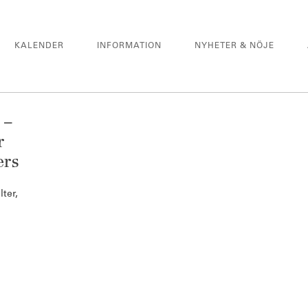
KALENDER
INFORMATION
NYHETER & NÖJE
 –
r
ers
ter,
.