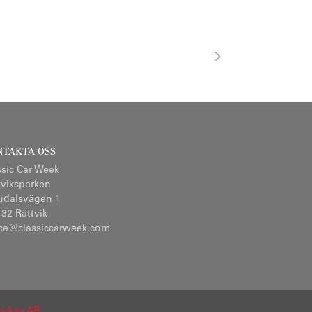
NTAKTA OSS
ssic Car Week
tviksparken
udalsvägen 1
 32 Rättvik
ice@classiccarweek.com