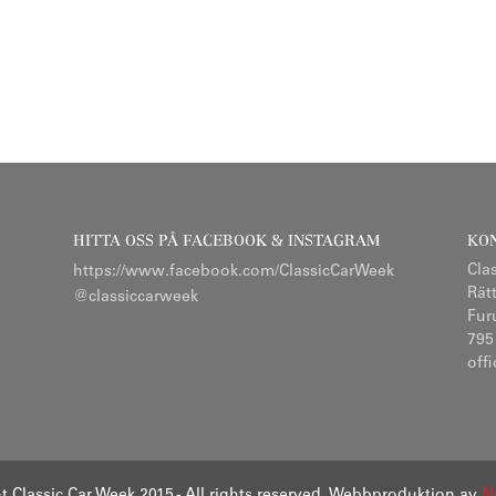
HITTA OSS PÅ FACEBOOK & INSTAGRAM
KO
Cla
https://www.facebook.com/ClassicCarWeek
Rät
@classiccarweek
Fur
795
off