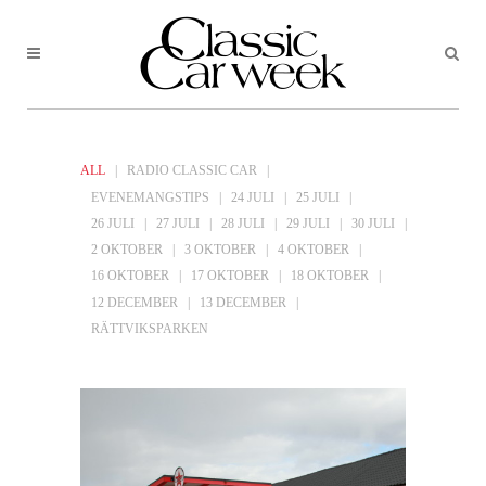
ALL
RADIO CLASSIC CAR
EVENEMANGSTIPS
24 JULI
25 JULI
26 JULI
27 JULI
28 JULI
29 JULI
30 JULI
2 OKTOBER
3 OKTOBER
4 OKTOBER
16 OKTOBER
17 OKTOBER
18 OKTOBER
12 DECEMBER
13 DECEMBER
RÄTTVIKSPARKEN